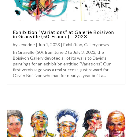
Exhibition “Variations” at Galerie Boisivon
in Granville (50-France) – 2023
by
severine
|
Jun 1, 2023
|
Exhibition
,
Gallery news
In Granville (50), from June 2 to July 3, 2023, the
Boisivon Gallery devoted all of its walls to David’s
paintings for an exhibition entitled "Variations". Our
first vernissage was a real success, just reward for
Olivier Boisivon who had for nearly a year built a...