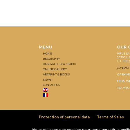
MENU
OUR 
HOME
9 RUE SA
30700 U
BIOGRAPHY
TEL: +33 
OUR GALLERY & STUDIO
CONTACT
ONLINE GALLERY
ARTPRINT & BOOKS
OPENIN
NEWS
FROM WE
CONTACT US
11AM TO
Protection of personal data
Terms of Sales
Nous utilisons des cookies pour vous garantir la meil