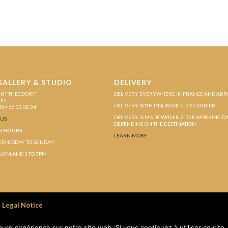
GALLERY & STUDIO
DELIVERY
INT THÉODORIT
DELIVERY EVERYWHERE IN FRANCE AND AB
ZÈS
DELIVERY WITH INSURANCE, BY CARRIER
(0)4 66 03 08 34
DELIVERY IS MADE WITHIN 2 TO 8 WORKING D
-US
DEPENDING ON THE DESTINATION.
G HOURS:
LEARN MORE
DNESDAY TO SUNDAY:
 1PM AND 3 TO 7PM
Legal Notice
leure expérience sur notre site web. Si vous continuez à utiliser ce sit