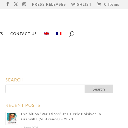
PRESS RELEASES
WISHLIST
0 Items
WS
CONTACT US
SEARCH
RECENT POSTS
Exhibition “Variations” at Galerie Boisivon in
Granville (50-France) – 2023
1 June 2023