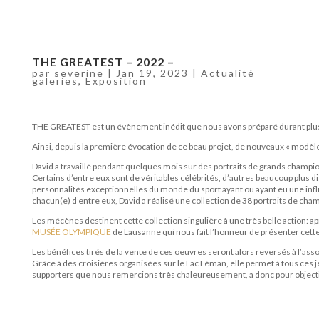
THE GREATEST – 2022 –
par
severine
|
Jan 19, 2023
|
Actualité
galeries
,
Exposition
THE GREATEST est un évènement inédit que nous avons préparé durant plusieu
Ainsi, depuis la première évocation de ce beau projet, de nouveaux « modèles »
David a travaillé pendant quelques mois sur des portraits de grands champi
Certains d’entre eux sont de véritables célébrités, d’autres beaucoup plus d
personnalités exceptionnelles du monde du sport ayant ou ayant eu une in
chacun(e) d’entre eux, David a réalisé une collection de 38 portraits de cha
Les mécènes destinent cette collection singulière à une très belle action: ap
MUSÉE OLYMPIQUE
de Lausanne qui nous fait l’honneur de présenter cette 
Les bénéfices tirés de la vente de ces oeuvres seront alors reversés à l’ass
Grâce à des croisières organisées sur le Lac Léman, elle permet à tous ces
supporters que nous remercions très chaleureusement, a donc pour objectif