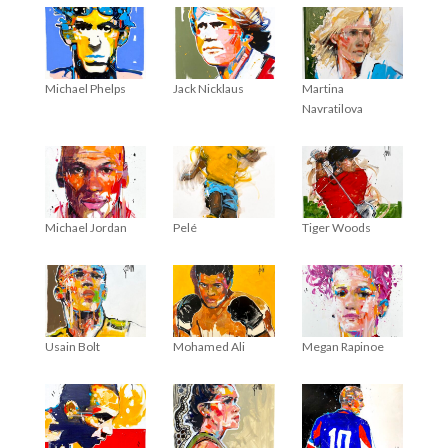
Michael Phelps
Jack Nicklaus
Martina
Navratilova
Michael Jordan
Pelé
Tiger Woods
Usain Bolt
Mohamed Ali
Megan Rapinoe