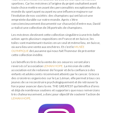
sportives. Car les mécènes à l’origine du projet souhaitent avant
toute chose mettre en avant des personnalités exceptionnelles du
monde du sport ayant ou ayant eu une influence majeure sur
l’évolution de nos sociétés: des champions qui ont laissé une
empreinte durable sur notre monde. Après s’être
consciencieusement documenté sur chacun(e) d’entre eux, David
a réalisé une collection de 38 portraits de champions.
Les mécènes destinent cette collection singulière à une très belle
action: après plusieurs expositions en France et en Suisse, les
toiles sont maintenant réunies en un seul et même lieu, en Suisse,
où aura lieu une vente aux enchères. Et c’est le
MUSÉE
OLYMPIQUE
de Lausanne qui nous fait l’honneur de présenter
cette collection inédite.
Les bénéfices tirés de la vente de ces oeuvres seront alors
reversés à l’association
LEMAN HOPE.
La mission de cette
association est de redonner de l’espoir et de la confiance à des
enfants et adolescents récemment atteints par le cancer. Grâce à
des croisières organisées sur le Lac Léman, elle permet à tous ces
jeunes de se reconstruire psychologiquement et de retrouver la
force pour avancer dans la vie. THE GREATEST qui bénéfice d’ores
et déjà de nombreux soutiens et supporters que nous remercions
très chaleureusement, a donc pour objectif de soutenir l’action de
LEMAN HOPE
.