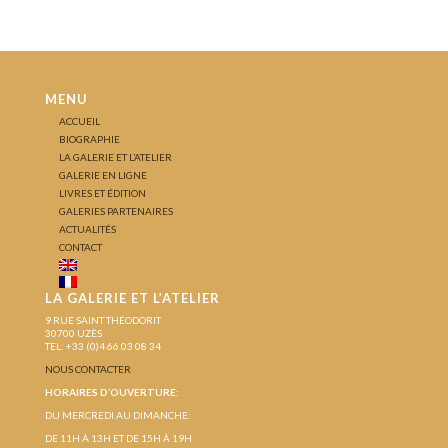
MENU
ACCUEIL
BIOGRAPHIE
LA GALERIE ET L’ATELIER
GALERIE EN LIGNE
LIVRES ET ÉDITION
GALERIES PARTENAIRES
ACTUALITÉS
CONTACT
LA GALERIE ET L’ATELIER
9 RUE SAINT THÉODORIT
30700 UZÈS
TEL: +33 (0)4 66 03 08 34
NOUS CONTACTER
HORAIRES D’OUVERTURE:
DU MERCREDI AU DIMANCHE:
DE 11H À 13H ET DE 15H À 19H