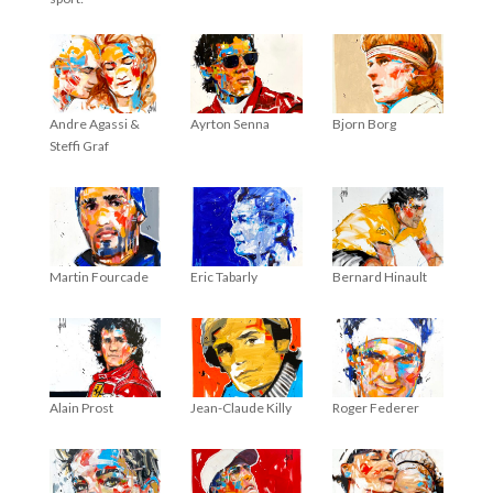
Andre Agassi &
Ayrton Senna
Bjorn Borg
Steffi Graf
Martin Fourcade
Eric Tabarly
Bernard Hinault
Alain Prost
Jean-Claude Killy
Roger Federer