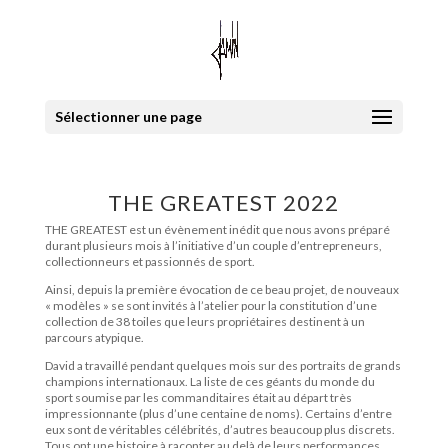
Sélectionner une page
THE GREATEST 2022
THE GREATEST est un évènement inédit que nous avons préparé
durant plusieurs mois à l’initiative d’un couple d’entrepreneurs,
collectionneurs et passionnés de sport.
Ainsi, depuis la première évocation de ce beau projet, de nouveaux
« modèles » se sont invités à l’atelier pour la constitution d’une
collection de 38 toiles que leurs propriétaires destinent à un
parcours atypique.
David a travaillé pendant quelques mois sur des portraits de grands
champions internationaux. La liste de ces géants du monde du
sport soumise par les commanditaires était au départ très
impressionnante (plus d’une centaine de noms). Certains d’entre
eux sont de véritables célébrités, d’autres beaucoup plus discrets.
Tous ont une histoire à raconter au delà de leurs performances