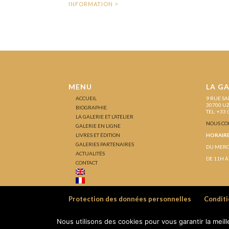
MENU
LA GA
ACCUEIL
9 RUE SA
30700 U
BIOGRAPHIE
TEL: +33 
LA GALERIE ET L’ATELIER
NOUS CO
GALERIE EN LIGNE
LIVRES ET ÉDITION
HORAIRE
GALERIES PARTENAIRES
DU MERC
ACTUALITÉS
DE 11H À
CONTACT
Protection des données personnelles
Conditi
Nous utilisons des cookies pour vous garantir la meil
Réalisation IBSTUDIO