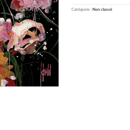
"Les
fleurs
Catégorie :
Non classé
oubliées"