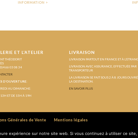
LERIE ET L’ATELIER
LIVRAISON
INT THÉODORIT
LIVRAISON PARTOUT EN FRANCE ET À L’ETRAN
ZÈS
LIVRAISON AVEC ASSURANCE, EFFECTUÉE PAR
(0)4 66 03 08 34
TRANSPORTEUR
NTACTER
LA LIVRAISON SE FAIT SOUS 2 À 8 JOURS OUVR
S D’OUVERTURE:
LA DESTINATION.
REDI AU DIMANCHE:
EN SAVOIR PLUS
 13H ET DE 15H À 19H
ons Générales de Vente
Mentions légales
leure expérience sur notre site web. Si vous continuez à utiliser ce sit