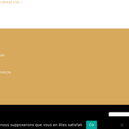
GER
ÉS SELON
e, nous supposerons que vous en êtes satisfait.
Ok