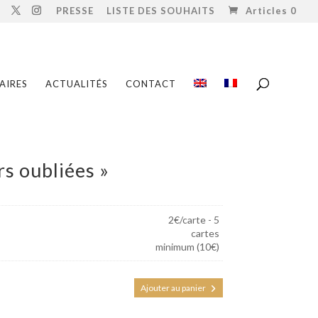
PRESSE
LISTE DES SOUHAITS
Articles 0
AIRES
ACTUALITÉS
CONTACT
rs oubliées »
2€/carte - 5
cartes
minimum (10€)
Ajouter au panier