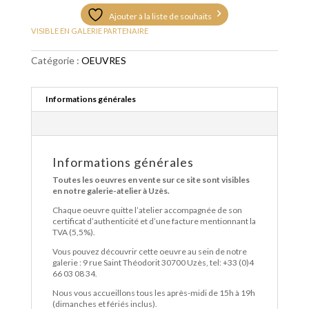
Ajouter à la liste de souhaits
VISIBLE EN GALERIE PARTENAIRE
Catégorie :
OEUVRES
Informations générales
Informations générales
Toutes les oeuvres en vente sur ce site sont visibles
en notre galerie-atelier à Uzès.
Chaque oeuvre quitte l’atelier accompagnée de son
certificat d’authenticité et d’une facture mentionnant la
TVA (5,5%).
Vous pouvez découvrir cette oeuvre au sein de notre
galerie : 9 rue Saint Théodorit 30700 Uzès, tel: +33 (0)4
66 03 08 34.
Nous vous accueillons tous les après-midi de 15h à 19h
(dimanches et fériés inclus).