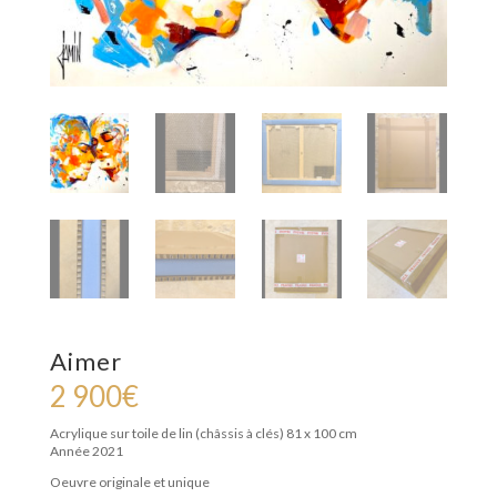
Aimer
2 900
€
Acrylique sur toile de lin (châssis à clés)
81 x 100 cm
Année 2021
Oeuvre originale et unique