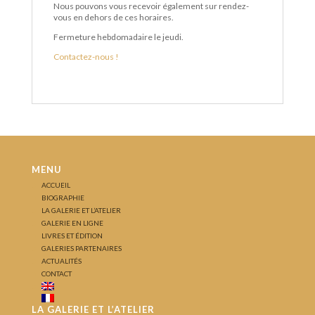
Nous pouvons vous recevoir également sur rendez-
vous en dehors de ces horaires.
Fermeture hebdomadaire le jeudi.
Contactez-nous !
MENU
ACCUEIL
BIOGRAPHIE
LA GALERIE ET L’ATELIER
GALERIE EN LIGNE
LIVRES ET ÉDITION
GALERIES PARTENAIRES
ACTUALITÉS
CONTACT
LA GALERIE ET L’ATELIER