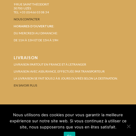
9 RUE SAINT THÉODORIT
30700 UZÈS
TEL: +33 (0)4 66 03 08 34
NOUS CONTACTER
HORAIRES D’OUVERTURE:
DU MERCREDI AU DIMANCHE:
DE 11H À 13H ET DE 15H À 19H
LIVRAISON
LIVRAISON PARTOUT EN FRANCE ET À L’ETRANGER
LIVRAISON AVEC ASSURANCE, EFFECTUÉE PAR TRANSPORTEUR
LA LIVRAISON SE FAIT SOUS 2 À 8 JOURS OUVRÉS SELON LA DESTINATION.
EN SAVOIR PLUS
Protection des données personnelles
Nous utilisons des cookies pour vous garantir la meilleure
Conditions Générales de Vente
Mentions légales
expérience sur notre site web. Si vous continuez à utiliser ce
site, nous supposerons que vous en êtes satisfait.