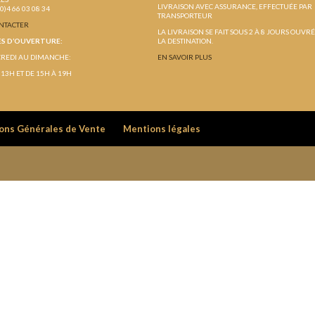
LIVRAISON AVEC ASSURANCE, EFFECTUÉE PAR
(0)4 66 03 08 34
TRANSPORTEUR
NTACTER
LA LIVRAISON SE FAIT SOUS 2 À 8 JOURS OUVR
S D’OUVERTURE:
LA DESTINATION.
REDI AU DIMANCHE:
EN SAVOIR PLUS
 13H ET DE 15H À 19H
ons Générales de Vente
Mentions légales