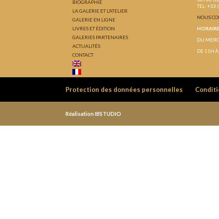
BIOGRAPHIE
TEL: +33 
LA GALERIE ET L’ATELIER
NOUS CO
GALERIE EN LIGNE
LIVRES ET ÉDITION
HORAIRE
GALERIES PARTENAIRES
DU MERC
ACTUALITÉS
DE 11H À
CONTACT
Protection des données personnelles
Conditi
Réalisation IBSTUDIO