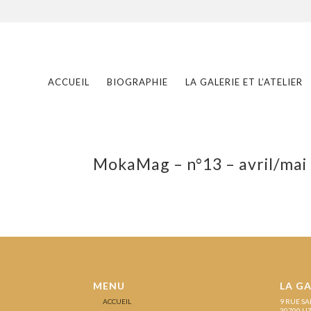
ACCUEIL
BIOGRAPHIE
LA GALERIE ET L’ATELIER
MokaMag – n°13 – avril/mai
MENU
LA GA
ACCUEIL
9 RUE SA
30700 U