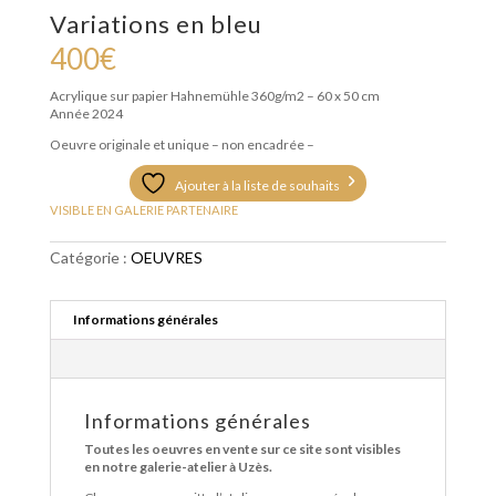
Variations en bleu
400
€
Acrylique sur papier Hahnemühle 360g/m2 – 6
0 x 50 cm
Année 2024
Oeuvre originale et unique – non encadrée –
Ajouter à la liste de souhaits
VISIBLE EN GALERIE PARTENAIRE
Catégorie :
OEUVRES
Informations générales
Informations générales
Toutes les oeuvres en vente sur ce site sont visibles
en notre galerie-atelier à Uzès.