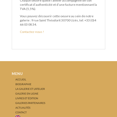
Chaque oeuvre quitte l’atelier accompagnée de son
certificat d’authenticité et d’une facture mentionnant la
TVA (5,5%).
Vous pouvez découvrir cette oeuvre au sein de notre
galerie : 9 rue Saint Théodorit 30700 Uzès, tel: +33 (0)4
66 03 08 34.
Contactez-nous !
MENU
ACCUEIL
BIOGRAPHIE
LA GALERIE ET L’ATELIER
GALERIE EN LIGNE
LIVRES ET ÉDITION
GALERIES PARTENAIRES
ACTUALITÉS
CONTACT