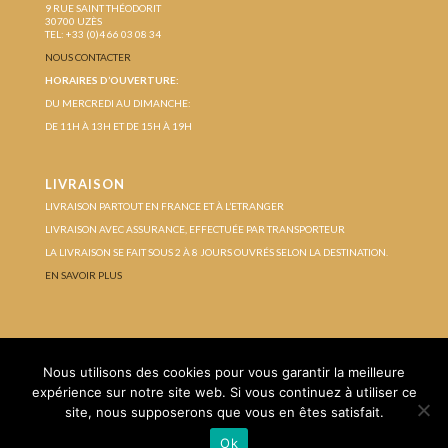
9 RUE SAINT THÉODORIT
30700 UZÈS
TEL: +33 (0)4 66 03 08 34
NOUS CONTACTER
HORAIRES D’OUVERTURE:
DU MERCREDI AU DIMANCHE:
DE 11H À 13H ET DE 15H À 19H
LIVRAISON
LIVRAISON PARTOUT EN FRANCE ET À L’ETRANGER
LIVRAISON AVEC ASSURANCE, EFFECTUÉE PAR TRANSPORTEUR
LA LIVRAISON SE FAIT SOUS 2 À 8 JOURS OUVRÉS SELON LA DESTINATION.
EN SAVOIR PLUS
Protection des données personnelles
Nous utilisons des cookies pour vous garantir la meilleure
Conditions Générales de Vente
Mentions légales
expérience sur notre site web. Si vous continuez à utiliser ce
site, nous supposerons que vous en êtes satisfait.
Ok