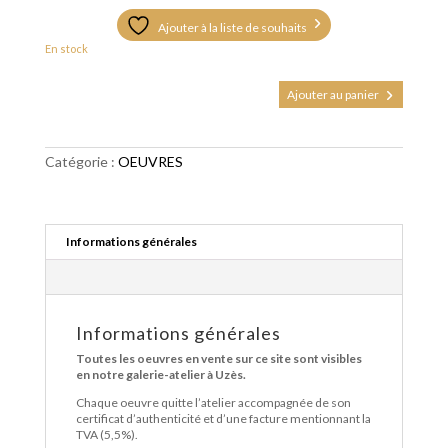
Ajouter à la liste de souhaits
En stock
quantité
Ajouter au panier
de
Vanille
fraise
chocolat
Catégorie :
OEUVRES
Informations générales
Informations générales
Toutes les oeuvres en vente sur ce site sont visibles
en notre galerie-atelier à Uzès.
Chaque oeuvre quitte l’atelier accompagnée de son
certificat d’authenticité et d’une facture mentionnant la
TVA (5,5%).