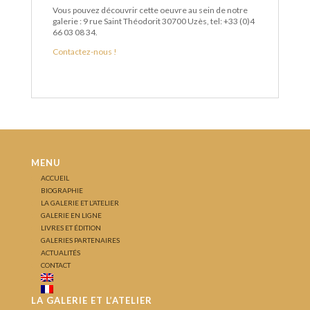
Vous pouvez découvrir cette oeuvre au sein de notre
galerie : 9 rue Saint Théodorit 30700 Uzès, tel: +33 (0)4
66 03 08 34.
Contactez-nous !
MENU
ACCUEIL
BIOGRAPHIE
LA GALERIE ET L’ATELIER
GALERIE EN LIGNE
LIVRES ET ÉDITION
GALERIES PARTENAIRES
ACTUALITÉS
CONTACT
LA GALERIE ET L’ATELIER