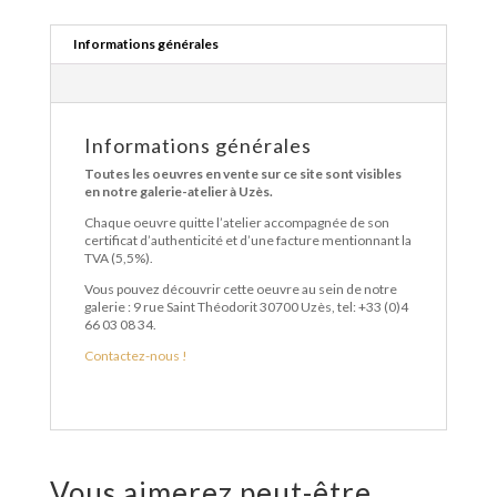
Informations générales
Informations générales
Toutes les oeuvres en vente sur ce site sont visibles
en notre galerie-atelier à Uzès.
Chaque oeuvre quitte l’atelier accompagnée de son
certificat d’authenticité et d’une facture mentionnant la
TVA (5,5%).
Vous pouvez découvrir cette oeuvre au sein de notre
galerie : 9 rue Saint Théodorit 30700 Uzès, tel: +33 (0)4
66 03 08 34.
Contactez-nous !
Vous aimerez peut-être