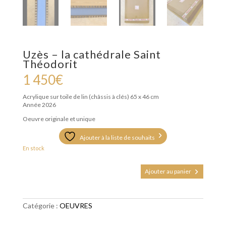
Uzès – la cathédrale Saint
Théodorit
1 450
€
Acrylique sur toile de lin (châssis à clés)
65 x 46 cm
Année 2026
Oeuvre originale et unique
Ajouter à la liste de souhaits
En stock
quantité
Ajouter au panier
de
Uzès
-
la
Catégorie :
OEUVRES
cathédrale
Saint
Théodorit