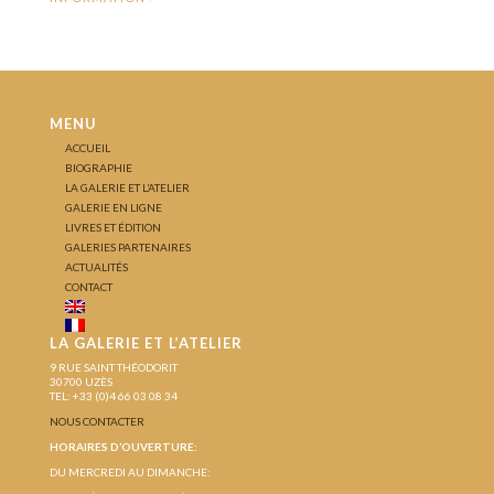
MENU
ACCUEIL
BIOGRAPHIE
LA GALERIE ET L’ATELIER
GALERIE EN LIGNE
LIVRES ET ÉDITION
GALERIES PARTENAIRES
ACTUALITÉS
CONTACT
LA GALERIE ET L’ATELIER
9 RUE SAINT THÉODORIT
30700 UZÈS
TEL: +33 (0)4 66 03 08 34
NOUS CONTACTER
HORAIRES D’OUVERTURE:
DU MERCREDI AU DIMANCHE: