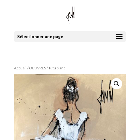
Sélectionner une page
Accueil
/
OEUVRES
/ Tutu blanc