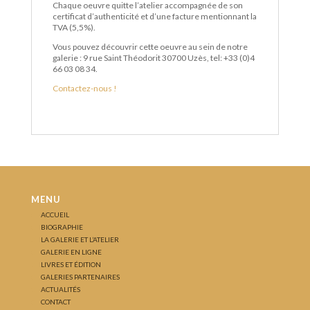
Chaque oeuvre quitte l’atelier accompagnée de son
certificat d’authenticité et d’une facture mentionnant la
TVA (5,5%).
Vous pouvez découvrir cette oeuvre au sein de notre
galerie : 9 rue Saint Théodorit 30700 Uzès, tel: +33 (0)4
66 03 08 34.
Contactez-nous !
MENU
ACCUEIL
BIOGRAPHIE
LA GALERIE ET L’ATELIER
GALERIE EN LIGNE
LIVRES ET ÉDITION
GALERIES PARTENAIRES
ACTUALITÉS
CONTACT