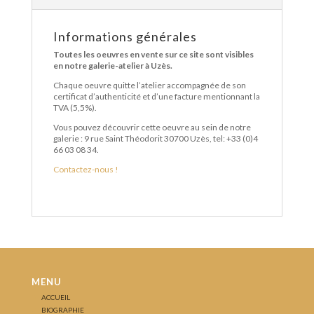
Informations générales
Toutes les oeuvres en vente sur ce site sont visibles
en notre galerie-atelier à Uzès.
Chaque oeuvre quitte l’atelier accompagnée de son
certificat d’authenticité et d’une facture mentionnant la
TVA (5,5%).
Vous pouvez découvrir cette oeuvre au sein de notre
galerie : 9 rue Saint Théodorit 30700 Uzès, tel: +33 (0)4
66 03 08 34.
Contactez-nous !
MENU
ACCUEIL
BIOGRAPHIE