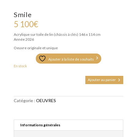
Smile
5 100
€
Acrylique sur toile de lin (châssis à clés)
146 x 114 cm
Année 2026
Oeuvre originale et unique
Ajouter à la liste de souhaits
En stock
quantité
Ajouter au panier
de
Smile
Catégorie :
OEUVRES
Informations générales