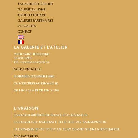
LA GALERIE ET L’ATELIER
GALERIE EN LIGNE
LIVRES ET ÉDITION
GALERIES PARTENAIRES
ACTUALITÉS
CONTACT
LA GALERIE ET L’ATELIER
9 RUE SAINT THÉODORIT
30700 UZÈS
TEL: +33 (0)4 66 03 08 34
NOUS CONTACTER
HORAIRES D’OUVERTURE:
DU MERCREDI AU DIMANCHE:
DE 11H À 13H ET DE 15H À 19H
LIVRAISON
LIVRAISON PARTOUT EN FRANCE ET À L’ETRANGER
LIVRAISON AVEC ASSURANCE, EFFECTUÉE PAR TRANSPORTEUR
LA LIVRAISON SE FAIT SOUS 2 À 8 JOURS OUVRÉS SELON LA DESTINATION.
EN SAVOIR PLUS