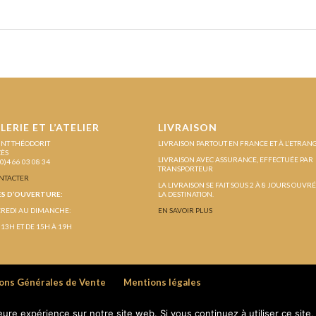
LERIE ET L’ATELIER
LIVRAISON
INT THÉODORIT
LIVRAISON PARTOUT EN FRANCE ET À L’ETRAN
ZÈS
LIVRAISON AVEC ASSURANCE, EFFECTUÉE PAR
(0)4 66 03 08 34
TRANSPORTEUR
NTACTER
LA LIVRAISON SE FAIT SOUS 2 À 8 JOURS OUVR
S D’OUVERTURE:
LA DESTINATION.
REDI AU DIMANCHE:
EN SAVOIR PLUS
 13H ET DE 15H À 19H
ons Générales de Vente
Mentions légales
leure expérience sur notre site web. Si vous continuez à utiliser ce sit