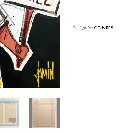
quantité
de
Smile
(2)
Catégorie :
OEUVRES