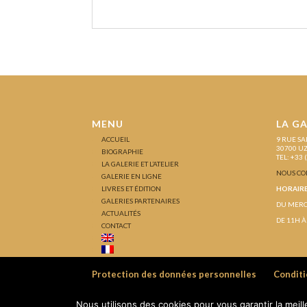
MENU
LA GA
ACCUEIL
9 RUE SA
30700 U
BIOGRAPHIE
TEL: +33 
LA GALERIE ET L’ATELIER
NOUS CO
GALERIE EN LIGNE
LIVRES ET ÉDITION
HORAIRE
GALERIES PARTENAIRES
DU MERC
ACTUALITÉS
DE 11H À
CONTACT
Protection des données personnelles
Conditi
Nous utilisons des cookies pour vous garantir la meil