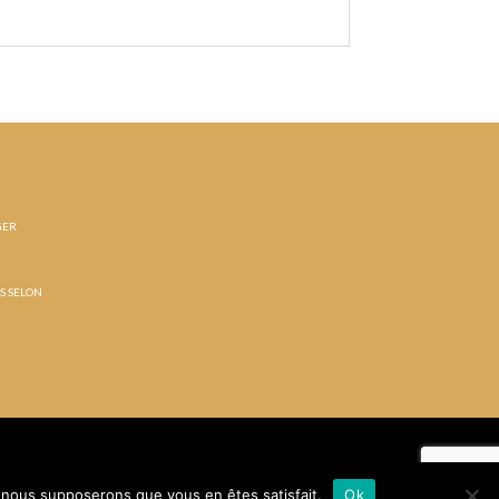
GER
ÉS SELON
e, nous supposerons que vous en êtes satisfait.
Ok