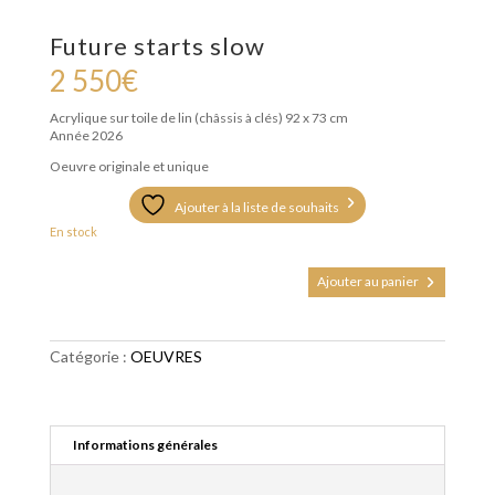
Future starts slow
2 550
€
Acrylique sur toile de lin (châssis à clés)
92 x 73 cm
Année 2026
Oeuvre originale et unique
Ajouter à la liste de souhaits
En stock
quantité
Ajouter au panier
de
Future
starts
slow
Catégorie :
OEUVRES
Informations générales