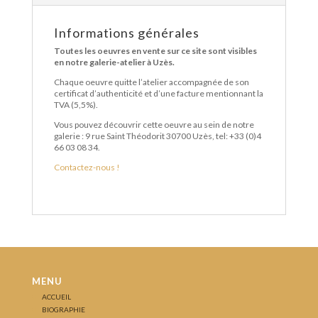
Informations générales
Toutes les oeuvres en vente sur ce site sont visibles
en notre galerie-atelier à Uzès.
Chaque oeuvre quitte l’atelier accompagnée de son
certificat d’authenticité et d’une facture mentionnant la
TVA (5,5%).
Vous pouvez découvrir cette oeuvre au sein de notre
galerie : 9 rue Saint Théodorit 30700 Uzès, tel: +33 (0)4
66 03 08 34.
Contactez-nous !
MENU
ACCUEIL
BIOGRAPHIE