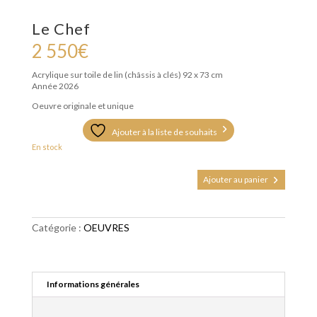
Le Chef
2 550
€
Acrylique sur toile de lin (châssis à clés)
92 x 73 cm
Année 2026
Oeuvre originale et unique
Ajouter à la liste de souhaits
En stock
quantité
Ajouter au panier
de
Le
Chef
Catégorie :
OEUVRES
Informations générales