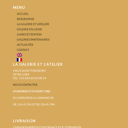
MENU
ACCUEIL
BIOGRAPHIE
LA GALERIE ET L’ATELIER
GALERIE EN LIGNE
LIVRES ET ÉDITION
GALERIES PARTENAIRES
ACTUALITÉS
CONTACT
LA GALERIE ET L’ATELIER
9 RUE SAINT THÉODORIT
30700 UZÈS
TEL: +33 (0)4 66 03 08 34
NOUS CONTACTER
HORAIRES D’OUVERTURE:
DU MERCREDI AU DIMANCHE:
DE 11H À 13H ET DE 15H À 19H
LIVRAISON
LIVRAISON PARTOUT EN FRANCE ET À L’ETRANGER