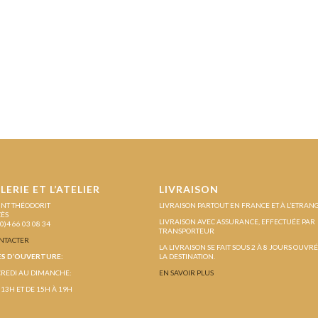
LERIE ET L’ATELIER
LIVRAISON
INT THÉODORIT
LIVRAISON PARTOUT EN FRANCE ET À L’ETRAN
ZÈS
LIVRAISON AVEC ASSURANCE, EFFECTUÉE PAR
(0)4 66 03 08 34
TRANSPORTEUR
NTACTER
LA LIVRAISON SE FAIT SOUS 2 À 8 JOURS OUVR
S D’OUVERTURE:
LA DESTINATION.
REDI AU DIMANCHE:
EN SAVOIR PLUS
 13H ET DE 15H À 19H