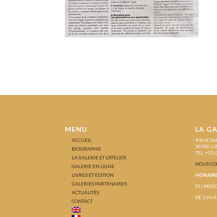
MENU
LA GA
ACCUEIL
9 RUE SA
30700 U
BIOGRAPHIE
TEL: +33 
LA GALERIE ET L’ATELIER
NOUS CO
GALERIE EN LIGNE
LIVRES ET ÉDITION
HORAIRE
GALERIES PARTENAIRES
DU MERC
ACTUALITÉS
DE 11H À
CONTACT