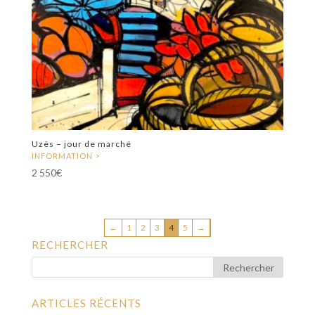
Uzès – jour de marché
2 550
€
←
1
2
3
4
5
→
RECHERCHER
ARTICLES RÉCENTS