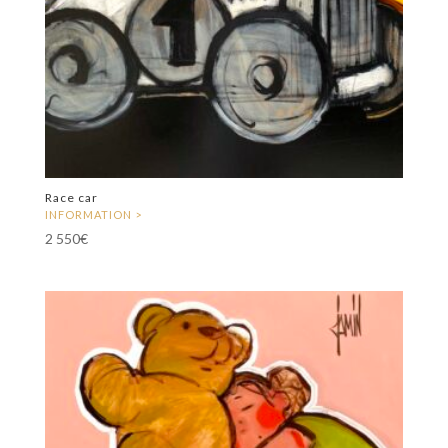
Race car
2 550
€