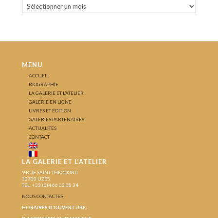
Archives
MENU
ACCUEIL
BIOGRAPHIE
LA GALERIE ET L’ATELIER
GALERIE EN LIGNE
LIVRES ET ÉDITION
GALERIES PARTENAIRES
ACTUALITÉS
CONTACT
LA GALERIE ET L’ATELIER
9 RUE SAINT THÉODORIT
30700 UZÈS
TEL: +33 (0)4 66 03 08 34
NOUS CONTACTER
HORAIRES D’OUVERTURE: