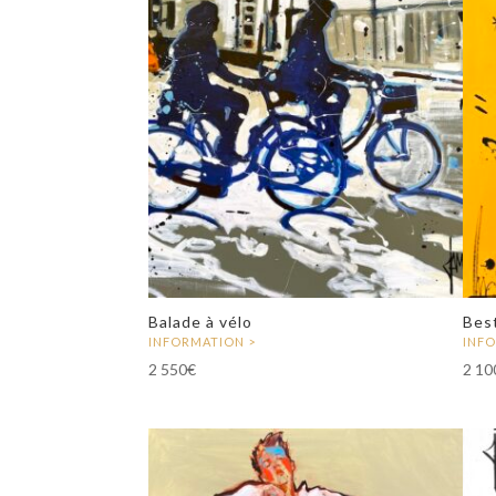
Balade à vélo
Best
2 550
€
2 10