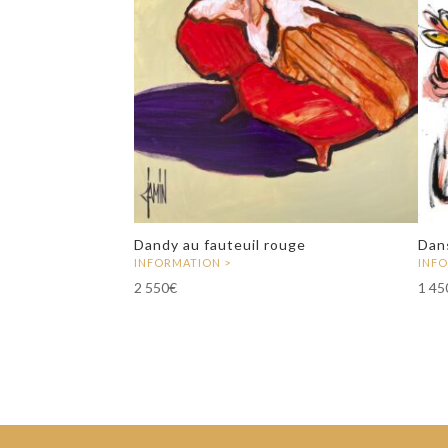
Dandy au fauteuil rouge
Dan
2 550
€
1 45