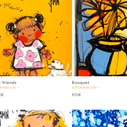
 friends
Bouquet
0
€
850
€