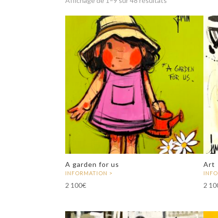
Affichage de 1–9 sur 48 résultats
A garden for us
Art
2 100
€
2 10