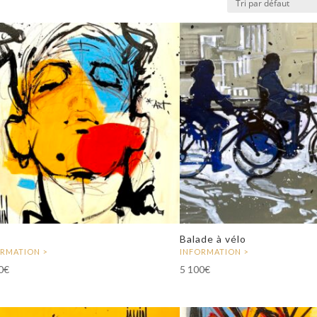
Balade à vélo
0
€
5 100
€