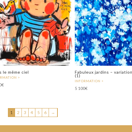
s le même ciel
Fabuleux jardins – variatio
(1)
0
€
5 100
€
1
2
3
4
5
6
→